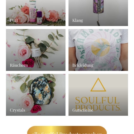
Duft
Klang
Räuchern
Bekleidung
Crystals
Gutscheine