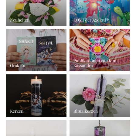
Neuheiten
LOMI der Axolotl®
Publikationen von Kim
Orakeln
Kassandra
Kerzen
Ritualkerzen